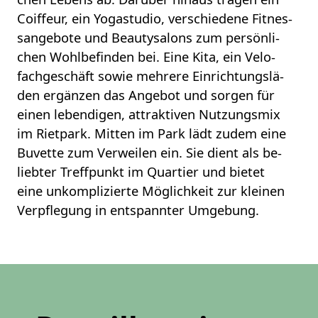
Coif­feur, ein Yo­ga­stu­dio, ver­schie­de­ne Fit­nes­
s­an­ge­bo­te und Be­au­ty­sa­lons zum per­sön­li­
chen Wohl­be­fin­den bei. Eine Kita, ein Ve­lo­
fach­ge­schäft sowie meh­re­re Ein­rich­tungs­lä­
den er­gän­zen das An­ge­bot und sor­gen für
einen le­ben­di­gen, at­trak­ti­ven Nut­zungs­mix
im Ri­et­park. Mit­ten im Park lädt zudem eine
Bu­vet­te zum Ver­wei­len ein. Sie dient als be­
lieb­ter Treff­punkt im Quar­tier und bie­tet
eine un­kom­pli­zier­te Mög­lich­keit zur klei­nen
Ver­pfle­gung in ent­spann­ter Um­ge­bung.