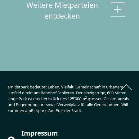
Weitere Mietparteien
entdecken
am­Ri­et­park be­deu­tet Leben, Viel­falt, Ge­mein­schaft in ur­ba­nem
Um­feld di­rekt am Bahn­hof Schlie­ren. Der ein­zig­ar­ti­ge, 600 Meter
2
lange Park ist das Herz­stück des 125’000m
gros­sen Ge­samta­re­als–
und Be­geg­nungs­ort sowie Ver­weil­platz für alle Ge­ne­ra­ti­o­nen. Will­
kom­men am­Ri­et­park. Am Puls der Stadt.
Impressum